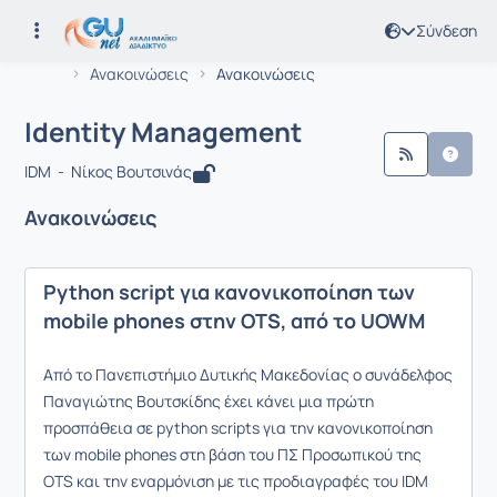
Σύνδεση
Συνεργασία : Identity Management
Κωδικός : EOE105
Αρχική Σελίδα
Identity Management
Ανακοινώσεις
Ανακοινώσεις
Identity Management
IDM - Νίκος Βουτσινάς
Ανακοινώσεις
Python script για κανονικοποίηση των
mobile phones στην OTS, από το UOWM
Από το Πανεπιστήμιο Δυτικής Μακεδονίας ο συνάδελφος
Παναγιώτης Βουτσκίδης έχει κάνει μια πρώτη
προσπάθεια σε python scripts για την κανονικοποίηση
των mobile phones στη βάση του ΠΣ Προσωπικού της
OTS και την εναρμόνιση με τις προδιαγραφές του IDM