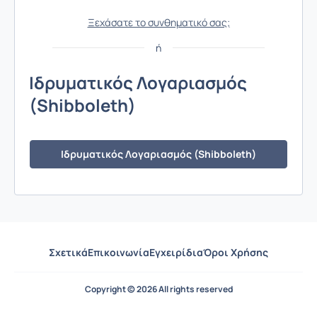
Ξεχάσατε το συνθηματικό σας;
ή
Ιδρυματικός Λογαριασμός
Ιδρ
(Shibboleth)
(Sh
Ιδρυματικός Λογαριασμός (Shibboleth)
Σχετικά
Επικοινωνία
Εγχειρίδια
Όροι Χρήσης
Copyright © 2026 All rights reserved