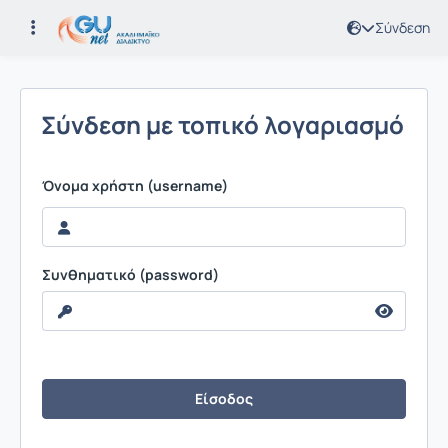
Σύνδεση
Σύνδεση
Σύνδεση με τοπικό λογαριασμό
Ιδρ
(Sh
Όνομα χρήστη (username)
Συνθηματικό (password)