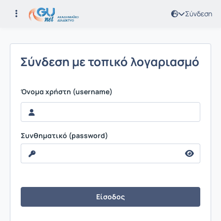
Σύνδεση
Σύνδεση
Σύνδεση με τοπικό λογαριασμό
Ιδρ
(Sh
Όνομα χρήστη (username)
Συνθηματικό (password)