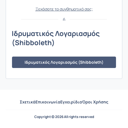
Ξεχάσατε το συνθηματικό σας;
ή
Ιδρυματικός Λογαριασμός
Ιδρ
(Shibboleth)
(Sh
Ιδρυματικός Λογαριασμός (Shibboleth)
Σχετικά
Επικοινωνία
Εγχειρίδια
Όροι Χρήσης
Copyright © 2026 All rights reserved